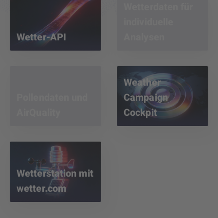
Wetterdaten für
individuelle
Wetter-API
Analysen
Weather
Pollendaten und
Campaign
AirQuality
Cockpit
Wetterstation mit
wetter.com