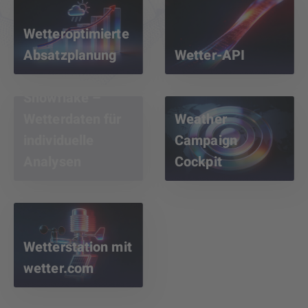
Wetteroptimierte
Absatzplanung
Wetter-API
Snowflake –
Wetterdaten für
Weather
individuelle
Campaign
Analysen
Cockpit
Wetterstation mit
wetter.com