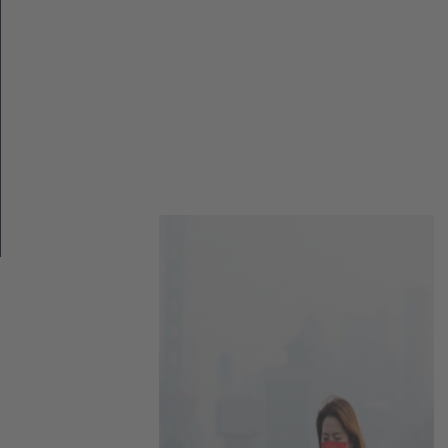
Feinstaubbelastung (PM10,
PM2.5)
Schwefeldioxid (SOx)
Weitere auf Anfrage