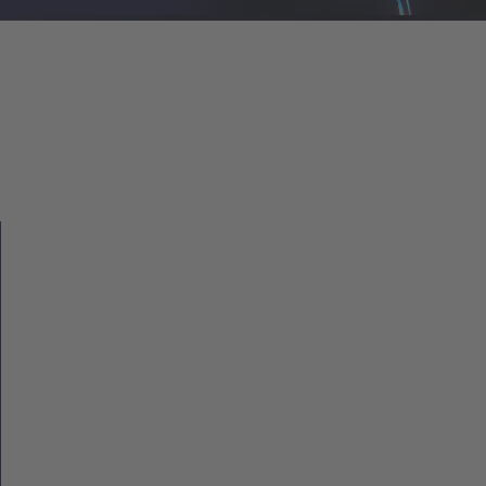
Welche Pollenarten decken wir ab?
Unsere Daten umfassen > 35 verfügbare Pollenarten, basierend
auf Pollen-Mess-Stationen, darunter…
…Tanne, Ahorn, Rosskastanie, Erle, Ambrosia, Beifuß,
Korbblütler, Birke, Hainbuche, Kastanie, Gänsefuß, Hasel,
Kreuzblütler, Sauergräser, Heidekraut, Buche, Esche, Schimmel,
Labkräuter, Hopfen, Springkraut, Walnuss, Lärche, Fichte,